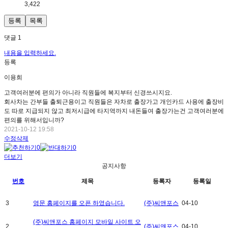
3,422
등록
목록
댓글 1
내용을 입력하세요.
등록
이용희
고객여러분에 편의가 아니라 직원들에 복지부터 신경쓰시지요.
회사차는 간부들 출퇴근용이고 직원들은 자차로 출장가고 개인카드 사용에 출장비
도 따로 지급되지 않고 최저시급에 타지역까지 내돈들여 출장가는건 고객여러분에
편의를 위해서입니까?
2021-10-12 19:58
수정
삭제
0
0
더보기
공지사항
번호
제목
등록자
등록일
3
영문 홈페이지를 오픈 하였습니다.
(주)씨앤포스
04-10
(주)씨앤포스 홈페이지 모바일 사이트 오
2
(주)씨앤포스
04-10